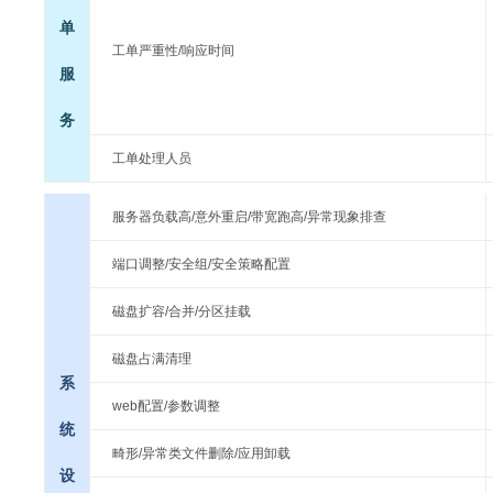
单
工单严重性/响应时间
服
务
工单处理人员
服务器负载高/意外重启/带宽跑高/异常现象排查
端口调整/安全组/安全策略配置
磁盘扩容/合并/分区挂载
磁盘占满清理
系
web配置/参数调整
统
畸形/异常类文件删除/应用卸载
设