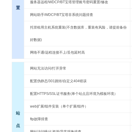
服务器远程/WDCP/BT宝塔管理账号密码重置/修改
置
网站助手/WDCP/BT宝塔非系统问题排查
托管租用主机系统重装(不含数据库，重装有风险，请提前备份
好数据)
网络不通/远程连接不上/丢包延时高
网站无法访问/打开异常
配置伪静态/301跳转/自定义404错误
配置HTTPS/SSL证书服务(单个站点且环境为模板环境）
web扩展/组件安装（单个扩展/组件）
站
ftp故障排查
点
网站访问慢/占资源/异常现象排查